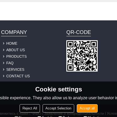
COMPANY
QR-CODE
HOME
ABOUT US
PRODUCTS
FAQ
SERVICES
CONTACT US
Cookie settings
ible experience. They also allow us to analyze user behavior in
Reject All
Accept Selection
Accept all
вяжитесь с нами
ЧАВО
Заявление о конфиденциальности
Услов