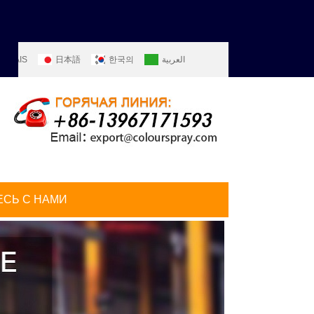
ANÇAIS
日本語
한국의
العربية
ITALIANO
PORTUGUÊS
РУССКИЙ
СЬ С НАМИ