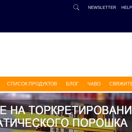
РУССКИЙ
NEWSLETTER
HELP
中文
ENGLISH
FR
DEUTSCH
ESPAÑOL
TÜRK
СПИСОК ПРОДУКТОВ
БЛОГ
ЧАВО
СВЯЖИТЕ