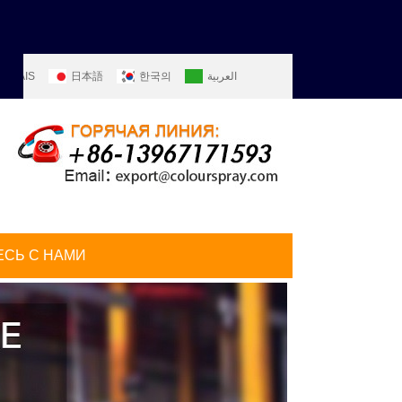
ANÇAIS
日本語
한국의
العربية
ITALIANO
PORTUGUÊS
РУССКИЙ
СЬ С НАМИ