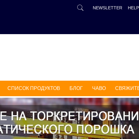
РУССКИЙ
NEWSLETTER
HELP
中文
ENGLISH
FR
DEUTSCH
ESPAÑOL
TÜRK
СПИСОК ПРОДУКТОВ
БЛОГ
ЧАВО
СВЯЖИТЕ