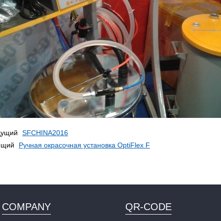
дущий
SFCHINA2016
ющий
Ручная окрасочная установка OptiFlex F
COMPANY
QR-CODE