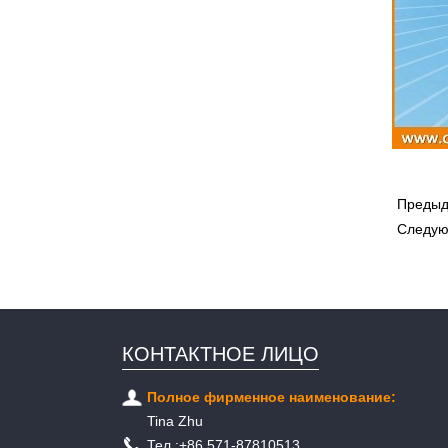
Преды
Следу
КОНТАКТНОЕ ЛИЦО
Полное фирменное наименование:
Tina Zhu
Тел.:
+86 571-87810513