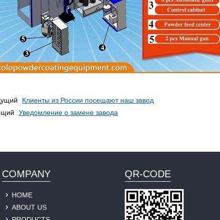
дущий
Клиенты из России посещают наш завод
ющий
Уведомление о замене завода
COMPANY
QR-CODE
HOME
ABOUT US
PRODUCTS