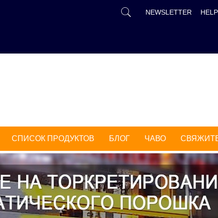
РУССКИЙ
NEWSLETTER
HELP
中文
ENGLISH
FR
DEUTSCH
ESPAÑOL
TÜRK
СПИСОК ПРОДУКТОВ
БЛОГ
ЧАВО
СВЯЖИТЕ