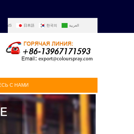
ANÇAIS
日本語
한국의
العربية
ITALIANO
PORTUGUÊS
РУССКИЙ
СЬ С НАМИ