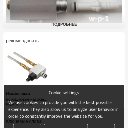
ПОДРОБНЕЕ
рекомендовать
0241621 Порошковый инжектор PI-P11 0241225 * Кольцевой
зазор приемной форсунки2 0241476 Направляющая гайка3
0241466 Накидная гайка4 0241923 * Рабочая форсунка ET5
0241460 Обратный пружинный клапан6 0241461 Обратный
пружинный клапан с экраном(черная маркировка)7 9970149
Уплотнительное кольцо8 9992709 Штекер быстроразъемной
муфты9 9992710 Розетка быстроразъемной муфты10
9970150 Уплотнительное кольцо11 9974023 * Кольцо круглого
сечения,электропроводящее
Cookie settings
Инжекторы и
порошковые насосы
We use cookies to provide you with the best possible
модель : 0241621
0241622
experience. They also allow us to analyze user behavior in
order to constantly improve the website for you.
Ключевые слова