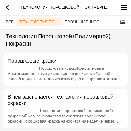
ТЕХНОЛОГИЯ ПОРОШКОВОЙ (ПОЛИМЕРНОЙ) ПОКРАСКИ
ТЕХНОЛОГИЯ ПОРОШКОВОЙ (ПОЛИМЕРНОЙ) ПОКРАСКИ
ВСЕ
ПРОМЫШЛЕННОСТЬ
Технология Порошковой (полимерной)
Покраски
Порошковые краски
Порошковые краскиКраски: новые
многокомпонентные дисперсионные системыЛучший
способ придать металлическому изделию привлекательный
вид и на долгое время защитить его от коррозии - это
окрасить порошковой краской. В состав таких композиций
входят отвердители, наполнители, смолы, пигменты и
В чем заключается технология порошковой
всевозможные добавки. Получается сыпучий порошок,
окраски
обладающий однородностью, стабильностью и
неизменностью состава.Краску можно наносить не только
Технология порошковой (полимерной)
на изделия из стали, цветные металлы, но и на керамику и
покраскиВ чем заключается технология порошковой
стекло. Порошковые краски наносят на поверхность с
окраскиПорошковая краска наносится на изделие через
помощью специального оборудования.Современное
пистолет распылитель. В процессе нанесения частицы