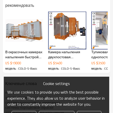
рекомендовать
В окрасочных камерах
Камера напыления
Тупиковая
напыления быстрой
двухпостовая
однопостова
смены цвета возможно
проходная COLO-S-
напыления C
US $
19000
US $
5400
US $
3500
быстрая COLO-S-C
3212
1517
модель : COLO-S-Basic
модель : COLO-S-Basic
модель : COLO-
Cookie settings
Ключевые слова
We use cookies to provide you with the best possible
камера напыления
электростатическая камера
experience. They also allow us to analyze user behavior in
система порошкового нанесения
order to constantly improve the website for you.
система порошковой окраски
автоматическая камера напыления