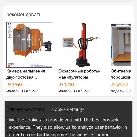
рекомендовать
Стыки внутри окрасочной камеры напыления
Камера напыления
Окрасочные роботы-
Обитаемая 
герметичны, это позволяет быстро очистить
двухпостовая
манипуляторы
порошковой 
камеру от осевшей порошковой краски. Очистка
проходная COLO-S-
COLO-S-3222
US $
5400
US $
2500
US $
5400
сменных фильтров в окрасочной камере
3212
модель : COLO-S-C
модель : COLO-S-C
модель : COLO
напыления производиться по методу
импульсной продувкой автоматическим или
ручным способом. При смене цветов
Cookie settings
Ключевые слова
порошковой краски очистка окрасочной камеры
напыления занимает от 10 до 20 минут.
We use cookies to provide you with the best possible
камера напыления
Предназначена для одно и двухсторонней
электростатическая камера
experience. They also allow us to analyze user behavior in
окраски изделий, в том числе и длинных
система порошкового нанесения
крупносерийного выпуска.
order to constantly improve the website for you.